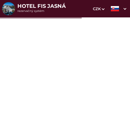
HOTEL FIS JASNÁ
CZK
rezervačný systém
1. Výber pobytu
2. Doplnkové služby
3. Vaše údaje
Dátum príchodu
Dátum odchodu
Prosím vyberte
Prosím vyberte
Inšpirujte sa akciovými pobytmi
Cena od
547 EUR
osoba/pobyt